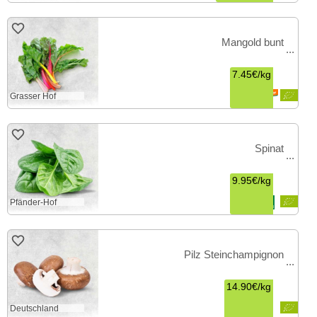
Mangold bunt
7.45€
/
kg
Grasser Hof
Spinat
9.95€
/
kg
Pfänder-Hof
Pilz Steinchampignon
14.90€
/
kg
Deutschland