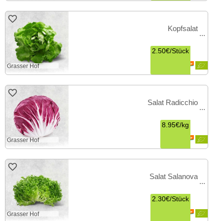
Kopfsalat
2.50€
/
Stück
Grasser Hof
Salat Radicchio
8.95€
/
kg
Grasser Hof
Salat Salanova
2.30€
/
Stück
Grasser Hof