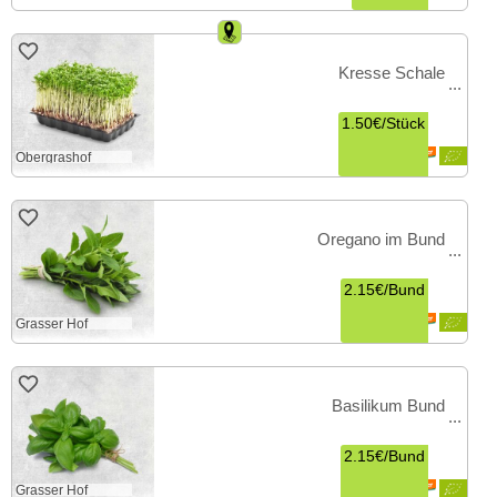
Kresse Schale
1.50€
/
Stück
Obergrashof
Oregano im Bund
2.15€
/
Bund
Grasser Hof
Basilikum Bund
2.15€
/
Bund
Grasser Hof