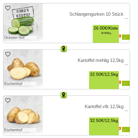
Schlangengurken 10 Stück
26.00€
/
Kiste
26.00€
kg
Grasser Hof
Kartoffel mehlig 12,5kg
32.50€
/
12,5kg
Eschenhof
Kartoffel vfk 12,5kg
32.50€
/
12,5kg
Eschenhof