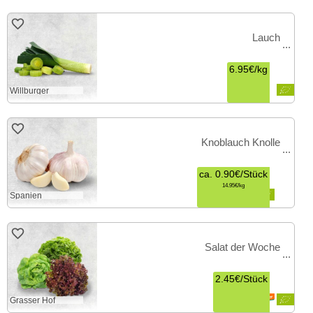
Lauch
6.95€
/
kg
Willburger
Knoblauch Knolle
ca.
0.90€
/
Stück
14.95€
kg
Spanien
Salat der Woche
2.45€
/
Stück
Grasser Hof