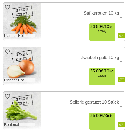
Saftkarotten 10 kg
33.50€
/
10kg
3.35€
kg
Pfänder-Hof
Zwiebeln gelb 10 kg
35.00€
/
10kg
3.50€
kg
Pfänder-Hof
Sellerie gestutzt 10 Stück
35.00€
/
Kiste
Regional