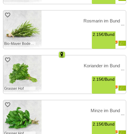
Rosmarin im Bund
2.15€
/
Bund
Bio-Mayer Bodensee
Koriander im Bund
2.15€
/
Bund
Grasser Hof
Minze im Bund
2.15€
/
Bund
Grasser Hof