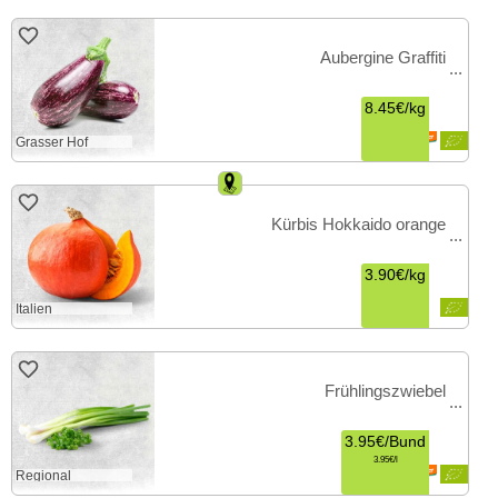
Aubergine Graffiti
8.45€
/
kg
Grasser Hof
Kürbis Hokkaido orange
3.90€
/
kg
Italien
Frühlingszwiebel
3.95€
/
Bund
3.95€
l
Regional