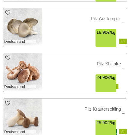
Pilz Austernpilz
16.90€
/
kg
Deutschland
Pilz Shiitake
24.90€
/
kg
Deutschland
Pilz Kräuterseitling
25.90€
/
kg
Deutschland