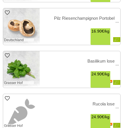
Pilz Riesenchampignon Portobel
16.90€
/
kg
Deutschland
Basilikum lose
24.90€
/
kg
Grasser Hof
Rucola lose
24.90€
/
kg
Grasser Hof