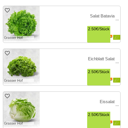
Salat Batavia
2.50€
/
Stück
Grasser Hof
Eichblatt Salat
2.50€
/
Stück
Grasser Hof
Eissalat
2.50€
/
Stück
Grasser Hof