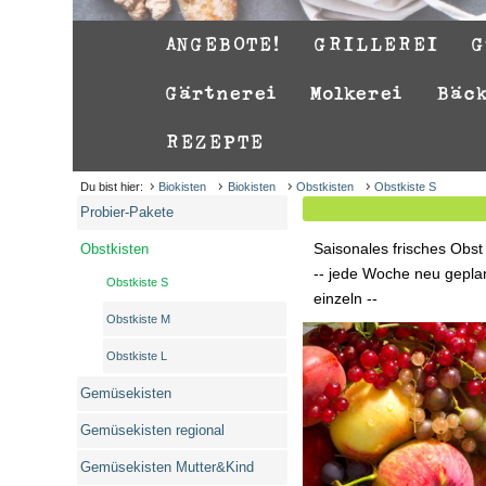
ANGEBOTE!
GRILLEREI
G
Gärtnerei
Molkerei
Bäc
REZEPTE
Du bist hier:
Biokisten
Biokisten
Obstkisten
Obstkiste S
Probier-Pakete
Saisonales frisches Obst
Obstkisten
-- jede Woche neu gepla
Obstkiste S
einzeln --
Obstkiste M
Obstkiste L
Gemüsekisten
Gemüsekisten regional
Gemüsekisten Mutter&Kind