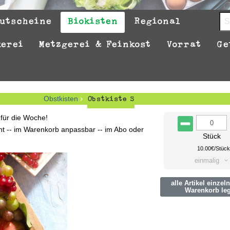
utscheine
Biokisten
Regional
kerei
Metzgerei & Feinkost
Vorrat
Ge
Obstkisten
Obstkiste S
 für die Woche!
nt -- im Warenkorb anpassbar -- im Abo oder
Stück
10.00€/Stüc
einmalig
alle Artikel einzel
Warenkorb le