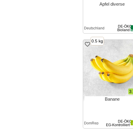
Apfel diverse
DE-ÖKO-
Deutschland
Bioland
0.5 kg
3
Banane
DE-ÖKO-
DomRep
EG-Kontrolliert