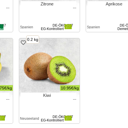
Zitrone
Aprikose
037
DE-ÖKO-037
DE-Ö
Spanien
Spanien
EG-Kontrolliert
Demet
0.2 kg
.75€
/
kg
10.95€
/
kg
Kiwi
037
DE-ÖKO-037
Neuseeland
EG-Kontrolliert