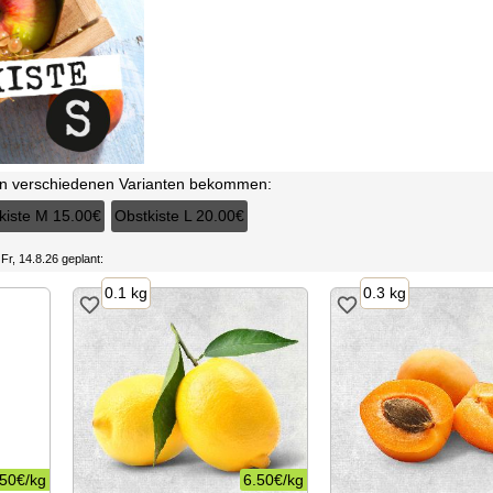
 in verschiedenen Varianten bekommen:
kiste M
15.00€
Obstkiste L
20.00€
n
Fr, 14.8.26
geplant:
0.1 kg
0.3 kg
.50€
/
kg
6.50€
/
kg