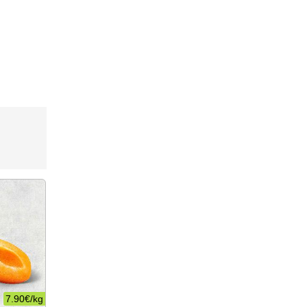
7.90€
/
kg