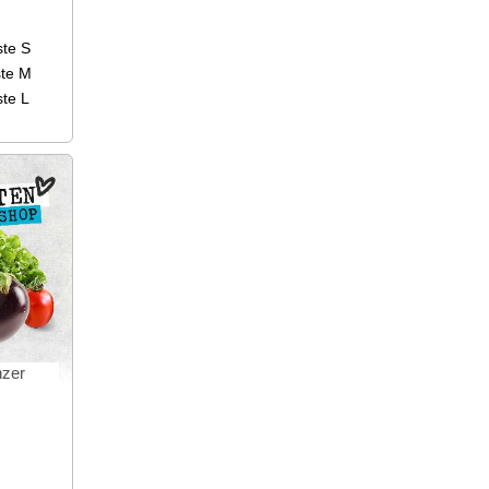
ste S
ste M
ste L
nzer