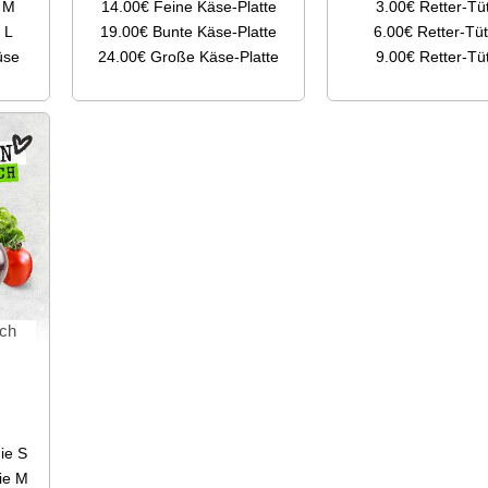
 M
14.00€
Feine Käse-Platte
3.00€
Retter-Tü
 L
19.00€
Bunte Käse-Platte
6.00€
Retter-Tü
üse
24.00€
Große Käse-Platte
9.00€
Retter-Tü
sch
ie S
ie M