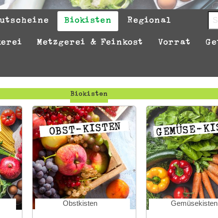
utscheine
Biokisten
Regional
kerei
Metzgerei & Feinkost
Vorrat
Ge
Biokisten
Obstkisten
Gemüsekisten