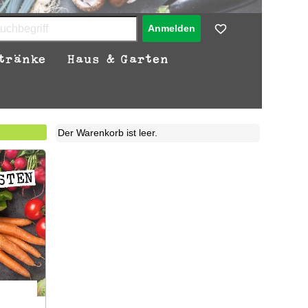
Du kannst auch mit dem Shop spreche
Anmelden
tränke
Haus & Garten
Der Warenkorb ist leer.