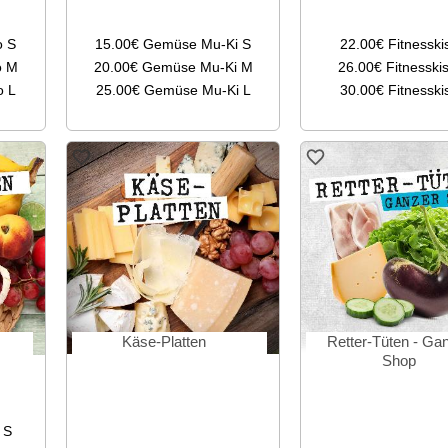
o S
15.00€
Gemüse Mu-Ki S
22.00€
Fitnesski
o M
20.00€
Gemüse Mu-Ki M
26.00€
Fitnesski
o L
25.00€
Gemüse Mu-Ki L
30.00€
Fitnesski
Käse-Platten
Retter-Tüten - Ga
Shop
 S