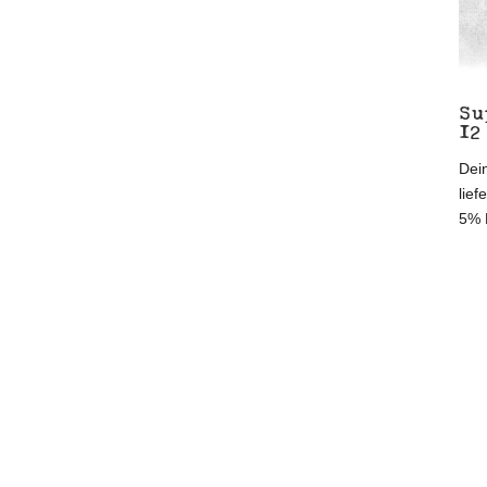
Su
12
Dein
lief
5% 