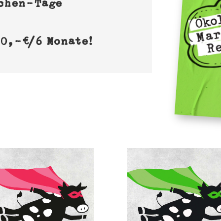
chen-Tage
40
,-€
/6 Monate!